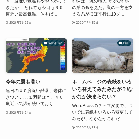
４０度近い気温もやや下がって
蜘蛛は一流の職人 奇妙な蜘蛛
きたが、 それでも今日も３５
の巣の糸を見た。巣の一方を支
度近い最高気温、体もば...
える糸がほぼ平行に10メ...
2026年7月27日
2026年7月25日
落書き日記
雑談
今年の夏も暑い！
ホ－ムペ－ジの表紙をいろ
いろ替えてみたみたが？/な
連日の４０度近い酷暑、老体に
かなか決まらない？
きつい ここ１週間ほど、４０
度近い気温が続いており...
WordPressのテ－マ変更で、つ
いでに表紙もいろいろ変更して
2026年7月24日
みたが、なかなかこれだ...
2026年7月23日