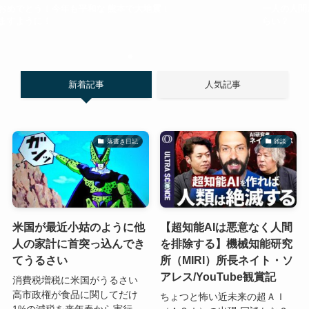
めでとう！今年も平和な
熊本で大地震！
一人の人間が
すように！
らい？
新着記事
人気記事
落書き日記
雑談
米国が最近小姑のように他
【超知能AIは悪意なく人間
人の家計に首突っ込んでき
を排除する】機械知能研究
てうるさい
所（MIRI）所長ネイト・ソ
アレス/YouTube観賞記
消費税増税に米国がうるさい
高市政権が食品に関してだけ
ちょつと怖い近未来の超ＡＩ