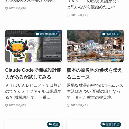
1%の減税を来年春から実行...
（ＡＳＩ）の出現 冗談かな？
と思いながら観始めたこの...
2026年8月6日
2026年8月4日
Uncategorized
落書き日記
Claude Codeで機械設計能
熊本の被災地の惨状を伝え
力があるか試してみる
るニュース
ＡＩはＣＡＤビュア－では無い
過酷な猛暑の中でのホームレス
ので？ｄｘｆファイルは認識す
生活はきつい 瓦礫の山となっ
る？ 機械設計で、一番...
てしまった熊本の被災地...
2026年8月2日
2026年8月1日
雑談
落書き日記