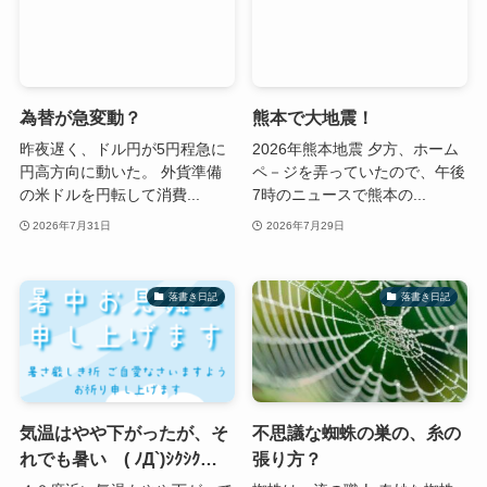
為替が急変動？
熊本で大地震！
昨夜遅く、ドル円が5円程急に
2026年熊本地震 夕方、ホーム
円高方向に動いた。 外貨準備
ペ－ジを弄っていたので、午後
の米ドルを円転して消費...
7時のニュースで熊本の...
2026年7月31日
2026年7月29日
落書き日記
落書き日記
気温はやや下がったが、そ
不思議な蜘蛛の巣の、糸の
れでも暑い ( ﾉД`)ｼｸｼｸ…
張り方？