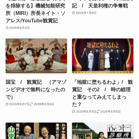
を排除する】機械知能研究
記 / 天皇利権の争奪戦
所（MIRI）所長ネイト・ソ
2026年7月9日
アレス/YouTube観賞記
2026年8月4日
国宝 / 観賞記 （アマゾ
「地獄に堕ちるわよ」/ 観
ンビデオで無料になったの
賞記 その2 / 時の総理
で）
と重なってみえてしまっ
た？
2026年6月7日
2026年6月8日
2026年6月5日
2026年6月6日