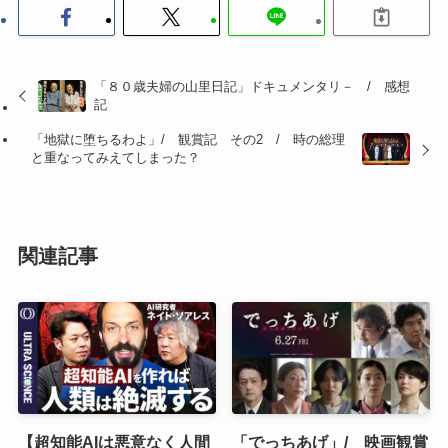
「８０歳夫婦の山里日記」ドキュメンタリ－ / 感想
記
「地獄に堕ちるわよ」/ 観賞記 その2 / 時の総理
と重なってみえてしまった？
関連記事
【超知能AIは悪意なく人間
「でっちあげ」/ 映画観賞