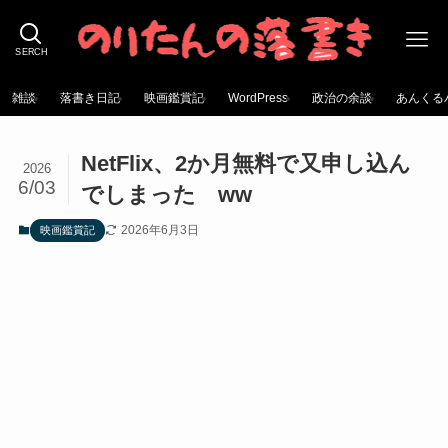
SERCH
雑談
落書き日記
映画鑑賞記
WordPress
政治の余談
あんくる
NetFlix、2か月無料で又申し込ん
2026
6/03
でしまった ww
2026年6月3日
映画鑑賞記