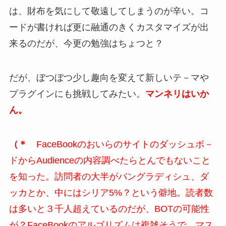
は、財布を気にして敬遠してしまうのが辛い。コ
ードが書ければ更に融通のきくカスタマイズが出
来るのだが、今更の勉強はちょつと？
だが、ぼつぼつ少し趣向を変えて新しいテ－マや
プラグインにも挑戦してみたい。
マンネリはいか
ん。
（＊
FaceBookのおいらのサイトのダッシュボ－
ドからAudienceの内容調べたらとんでもないこと
を知った。訪問者の大半がバングラディシュ、ダ
ッカとか、中にはシリア5%？という僻地。読者数
は多いと３千人超えているのだが、BOTの可能性
が？FaceBookのアルゴリズムは複雑そうで、マス