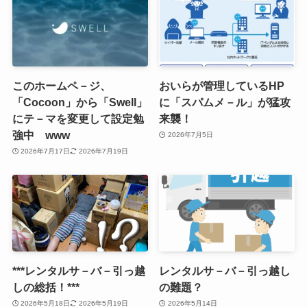
このホームペ－ジ、
おいらが管理しているHP
「Cocoon」から「Swell」
に「スパムメ－ル」が猛攻
にテ－マを変更して設定勉
来襲！
強中 www
2026年7月5日
2026年7月17日
2026年7月19日
***レンタルサ－バ－引っ越
レンタルサ－バ－引っ越し
しの総括！***
の難題？
2026年5月18日
2026年5月19日
2026年5月14日