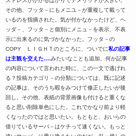
ストレスがかかるばかりでデメリットが大きい。
その他、フッタ－にもメニユ－が重複して載って
いるのを指摘された。気が付かなかったけど、ヘ
ッダ－、フッタ－と個別にメニュ－を表示、不表
示に出来るのに気づかなかった。フッタ－の
COPY ＬＩＧＨＴのところに、ついでに
私の記事
は主観を交えた….
みたいなことも追加。何か記事
の内容について言われた時に、この一文で逃げれ
る？投稿カテゴリ－の分類については、既に記述
の記事は、そのうち暇をみつけて修正したいが後
回し。その他、表紙の背景画像も付けると重くな
ると思い削除単色にした。これでかなり前より軽
くなったのではと思いたい。もともと、おいらの
借りているサーバ－はケチって速くない。もっと