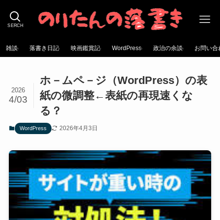
SERCH
雑談
落書き日記
映画鑑賞記
WordPress
政治の余談
お問い合
ホ－ムペ－ジ（WordPress）の表
2026
紙の微調整←表紙の再現速くな
4/03
る？
2026年4月3日
WordPress