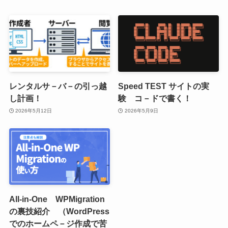
レンタルサ－バ－の引っ越
Speed TEST サイトの実
し計画！
験 コ－ドで書く！
2026年5月12日
2026年5月9日
All-in-One WPMigration
の裏技紹介 （WordPress
でのホームペ－ジ作成で苦