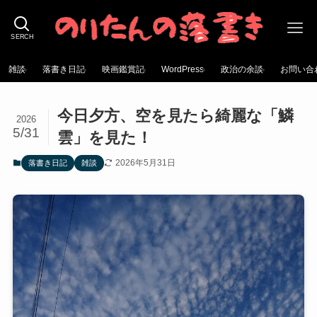
SERCH
雑談
落書き日記
映画鑑賞記
WordPress
政治の余談
お問い合
今日夕方、空を見たら綺麗な「鱗
2026
5/31
雲」を見た！
2026年5月31日
落書き日記
雑談