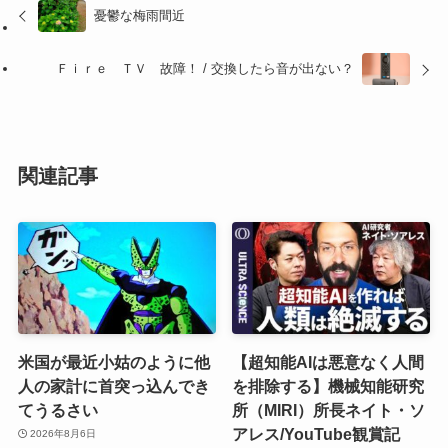
憂鬱な梅雨間近
Ｆｉｒｅ ＴＶ 故障！ / 交換したら音が出ない？
関連記事
米国が最近小姑のように他
【超知能AIは悪意なく人間
人の家計に首突っ込んでき
を排除する】機械知能研究
てうるさい
所（MIRI）所長ネイト・ソ
アレス/YouTube観賞記
2026年8月6日